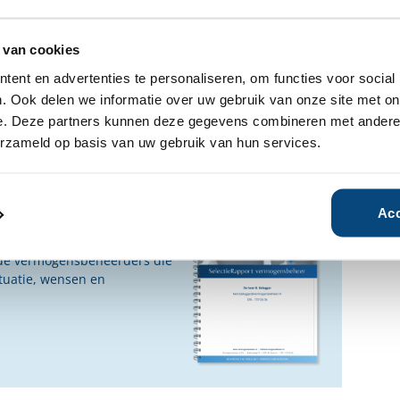
afhankelijke rapporten over NNEK
 van cookies
n geïnteresseerd?
ent en advertenties te personaliseren, om functies voor social
. Ook delen we informatie over uw gebruik van onze site met on
e. Deze partners kunnen deze gegevens combineren met andere i
Ja
Nee
erzameld op basis van uw gebruik van hun services.
ensbeheerder?
Acc
vermogensbeheerder?
 een SelectieRapport aan. Per
oede vermogensbeheerders die
ituatie, wensen en