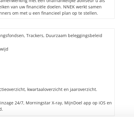
samenwerking met een onafhankelijke adviseur u als
reiken van uw financiële doelen. NNEK werkt samen
ners om met u een financieel plan op te stellen.
ingsfondsen, Trackers, Duurzaam beleggingsbeleid
wijd
tieoverzicht, kwartaaloverzicht en jaaroverzicht.
 inzage 24/7, Morningstar X-ray, MijnDoel app op iOS en
d.