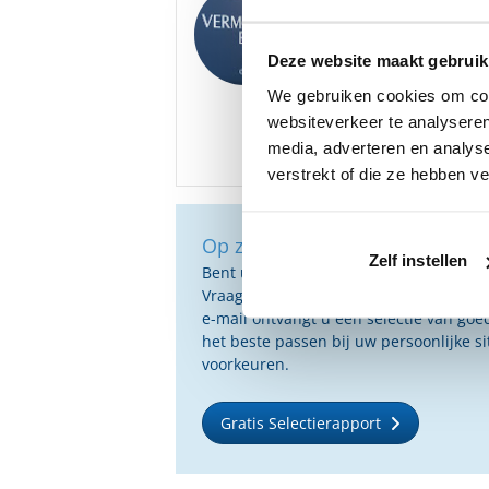
We hebben diverse on
gratis beschikbaar.
Deze website maakt gebruik
Bent u hier mogelijk i
We gebruiken cookies om cont
websiteverkeer te analyseren
media, adverteren en analys
verstrekt of die ze hebben v
Op zoek naar de beste vermog
Zelf instellen
Bent u op zoek naar de voor u beste 
Vraag dan gratis en geheel vrijblijvend
e-mail ontvangt u een selectie van g
het beste passen bij uw persoonlijke s
voorkeuren.
Gratis Selectierapport