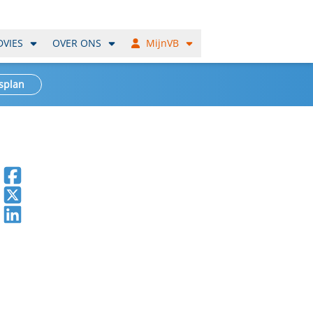
DVIES
OVER ONS
MijnVB
splan
Deel op Facebook
Deel op X
Deel op LinkedIn