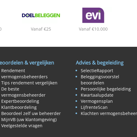
0
Vanaf €25
Vanaf €10.000
eoordelen & vergelijken
Advies & begeleiding
Rendement
SelectieRapport
vermogensbeheerders
Beleggingsvoorstel
Tips rendement vergelijken
beoordelen
De beste
Persoonlijke begeleiding
vermogensbeheerder
Kwartaalupdate
Expertbeoordeling
Vermogensplan
Klantbeoordeling
LijfrenteScan
Beoordeel zelf uw beheerder
Klachten vermogensbehee
MijnVB (uw klantomgeving)
Veelgestelde vragen