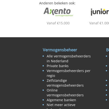
Anderen bekeken ook:
Vanaf €15.000
Vanaf €1.00
Vermogensbeheer
B
Alle vermogensbeheerders
in Nederland
Private banks
Vermogensbeheerders per
regio
Zelfstandige
vermogensbeheerders
Online
vermogensbeheerders
Algemene banken
Niet meer actieve