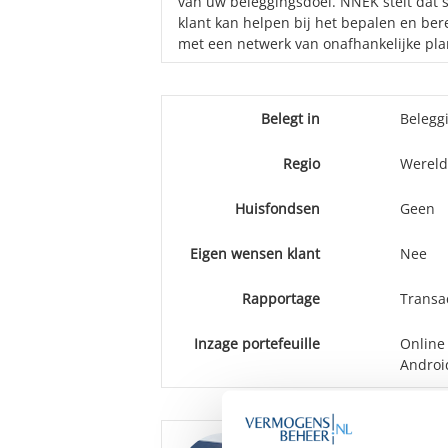
van uw beleggingsdoel. NNEK stelt dat 
klant kan helpen bij het bepalen en be
met een netwerk van onafhankelijke plan
Belegt in
Belegg
Regio
Wereld
Huisfondsen
Geen
Eigen wensen klant
Nee
Rapportage
Transac
Inzage portefeuille
Online
Androi
Goedemorgen
,