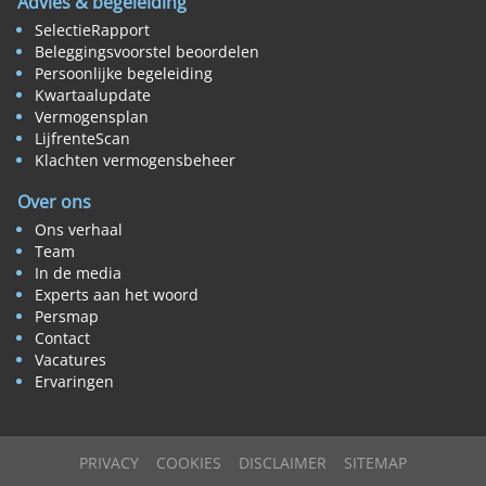
Advies & begeleiding
SelectieRapport
Beleggingsvoorstel beoordelen
Persoonlijke begeleiding
Kwartaalupdate
Vermogensplan
LijfrenteScan
Klachten vermogensbeheer
Over ons
Ons verhaal
Team
In de media
Experts aan het woord
Persmap
Contact
Vacatures
Ervaringen
PRIVACY
COOKIES
DISCLAIMER
SITEMAP