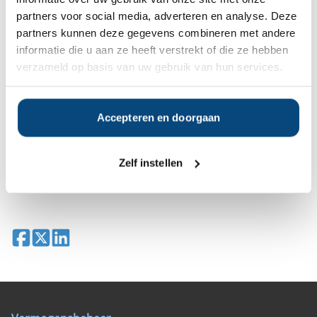
Vraag dan gratis en geheel vrijblijvend een
partners voor social media, adverteren en analyse. Deze
SelectieRapport aan. Per e-mail ontvangt u
partners kunnen deze gegevens combineren met andere
een selectie van goede vermogensbeheerders die het
informatie die u aan ze heeft verstrekt of die ze hebben
beste passen bij uw persoonlijke situatie, wensen en
verzameld op basis van uw gebruik van hun services.
voorkeuren.
Gratis Selectierapport
Accepteren en doorgaan
Zelf instellen
Vermogensbeheerders Hoofddorp
Leaflet
|
© OpenStreetMap contributors
+
−
Deel op Facebook
Deel op X
Deel op LinkedIn