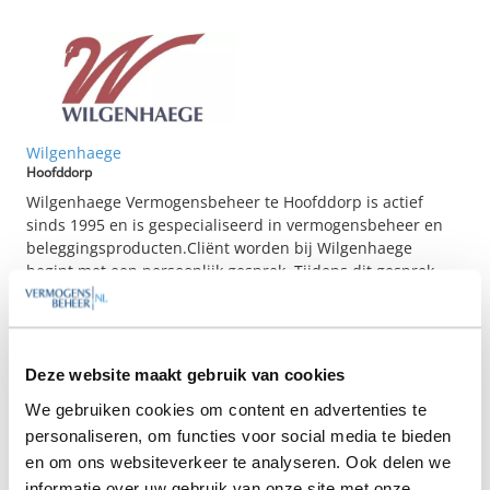
Wilgenhaege
Hoofddorp
Wilgenhaege Vermogensbeheer te Hoofddorp is actief
sinds 1995 en is gespecialiseerd in vermogensbeheer en
beleggingsproducten.Cliënt worden bij Wilgenhaege
begint met een persoonlijk gesprek. Tijdens dit gesprek
worden de beleggingsdoelstellingen, financiële positie,
risicobereidheid en kennis van de cliënt in kaart
gebracht....
Deze website maakt gebruik van cookies
Op zoek naar de beste
We gebruiken cookies om content en advertenties te
vermogensbeheerder?
personaliseren, om functies voor social media te bieden
Bent u op zoek naar de voor u beste
en om ons websiteverkeer te analyseren. Ook delen we
vermogensbeheerder?
informatie over uw gebruik van onze site met onze