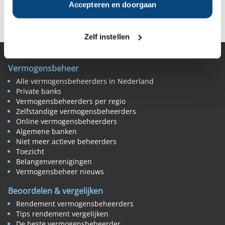
Accepteren en doorgaan
Deel op Facebook
Deel op X
Deel op LinkedIn
Zelf instellen
Vermogensbeheer
Alle vermogensbeheerders in Nederland
Private banks
Vermogensbeheerders per regio
Zelfstandige vermogensbeheerders
Online vermogensbeheerders
Algemene banken
Niet meer actieve beheerders
Toezicht
Belangenverenigingen
Vermogensbeheer nieuws
Beoordelen & vergelijken
Rendement vermogensbeheerders
Tips rendement vergelijken
De beste vermogensbeheerder