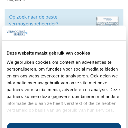
Op zoek naar de beste
vermogensbeheerder?
Bent u op zoek naar de voor u beste
vermogensbeheerder?
Vraag dan gratis en geheel vrijblijvend een
SelectieRapport aan. Per e-mail ontvangt u
Deze website maakt gebruik van cookies
een selectie van goede vermogensbeheerders die het
beste passen bij uw persoonlijke situatie, wensen en
We gebruiken cookies om content en advertenties te
voorkeuren.
personaliseren, om functies voor social media te bieden
en om ons websiteverkeer te analyseren. Ook delen we
Gratis Selectierapport
informatie over uw gebruik van onze site met onze
partners voor social media, adverteren en analyse. Deze
partners kunnen deze gegevens combineren met andere
informatie die u aan ze heeft verstrekt of die ze hebben
Vermogensbeheerders Drenthe
Leaflet
|
© OpenStreetMap contributors
verzameld op basis van uw gebruik van hun services.
+
−