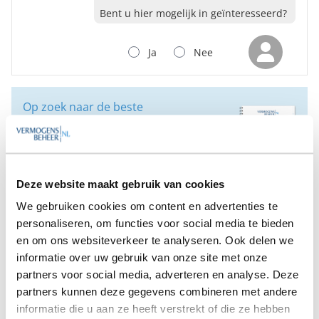
Bent u hier mogelijk in geïnteresseerd?
Ja
Nee
Op zoek naar de beste
vermogensbeheerder?
Bent u op zoek naar de voor u beste
vermogensbeheerder?
Vraag dan gratis en geheel vrijblijvend een
Deze website maakt gebruik van cookies
SelectieRapport aan. Per e-mail ontvangt u
een selectie van goede vermogensbeheerders die het
We gebruiken cookies om content en advertenties te
beste passen bij uw persoonlijke situatie, wensen en
personaliseren, om functies voor social media te bieden
voorkeuren.
en om ons websiteverkeer te analyseren. Ook delen we
informatie over uw gebruik van onze site met onze
Gratis Selectierapport
partners voor social media, adverteren en analyse. Deze
partners kunnen deze gegevens combineren met andere
informatie die u aan ze heeft verstrekt of die ze hebben
Anderen bekeken ook: