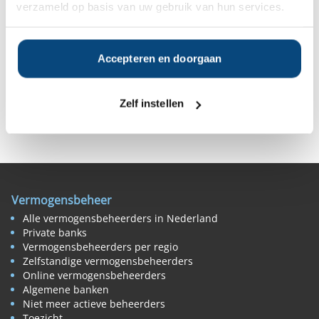
verzameld op basis van uw gebruik van hun services.
Vanaf
Vanaf
Vanaf
Vanaf
€250.000
€250.000
€250.000
€250.000
Accepteren en doorgaan
Zelf instellen
Deel op Facebook
Deel op X
Deel op LinkedIn
Vermogensbeheer
Alle vermogensbeheerders in Nederland
Private banks
Vermogensbeheerders per regio
Zelfstandige vermogensbeheerders
Online vermogensbeheerders
Algemene banken
Niet meer actieve beheerders
Toezicht