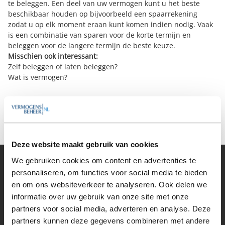
te beleggen. Een deel van uw vermogen kunt u het beste
beschikbaar houden op bijvoorbeeld een spaarrekening
zodat u op elk moment eraan kunt komen indien nodig. Vaak
is een combinatie van sparen voor de korte termijn en
beleggen voor de langere termijn de beste keuze.
Misschien ook interessant:
Zelf beleggen of laten beleggen?
Wat is vermogen?
Deel op Facebook
Deel op X
Deel op LinkedIn
Deze website maakt gebruik van cookies
We gebruiken cookies om content en advertenties te
Vermogensbeheer
personaliseren, om functies voor social media te bieden
Alle vermogensbeheerders in Nederland
en om ons websiteverkeer te analyseren. Ook delen we
Private banks
informatie over uw gebruik van onze site met onze
Vermogensbeheerders per regio
partners voor social media, adverteren en analyse. Deze
Zelfstandige vermogensbeheerders
partners kunnen deze gegevens combineren met andere
Online vermogensbeheerders