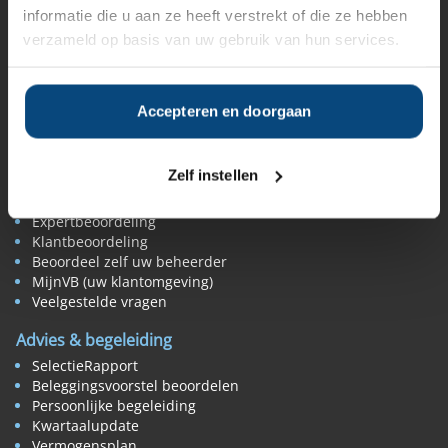
informatie die u aan ze heeft verstrekt of die ze hebben
Algemene banken
Niet meer actieve beheerders
verzameld op basis van uw gebruik van hun services.
Toezicht
Belangenverenigingen
Vermogensbeheer nieuws
Accepteren en doorgaan
Beoordelen & vergelijken
Rendement vermogensbeheerders
Zelf instellen
Tips rendement vergelijken
De beste vermogensbeheerder
Expertbeoordeling
Klantbeoordeling
Beoordeel zelf uw beheerder
MijnVB (uw klantomgeving)
Veelgestelde vragen
Advies & begeleiding
SelectieRapport
Beleggingsvoorstel beoordelen
Persoonlijke begeleiding
Kwartaalupdate
Vermogensplan