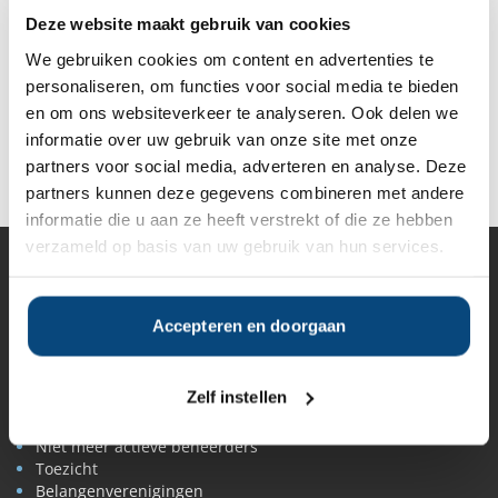
Deze website maakt gebruik van cookies
Gratis Selectierapport
We gebruiken cookies om content en advertenties te
personaliseren, om functies voor social media te bieden
en om ons websiteverkeer te analyseren. Ook delen we
informatie over uw gebruik van onze site met onze
Deel op Facebook
Deel op X
Deel op LinkedIn
partners voor social media, adverteren en analyse. Deze
partners kunnen deze gegevens combineren met andere
informatie die u aan ze heeft verstrekt of die ze hebben
verzameld op basis van uw gebruik van hun services.
Vermogensbeheer
Alle vermogensbeheerders in Nederland
Accepteren en doorgaan
Private banks
Vermogensbeheerders per regio
Zelfstandige vermogensbeheerders
Zelf instellen
Online vermogensbeheerders
Algemene banken
Niet meer actieve beheerders
Toezicht
Belangenverenigingen