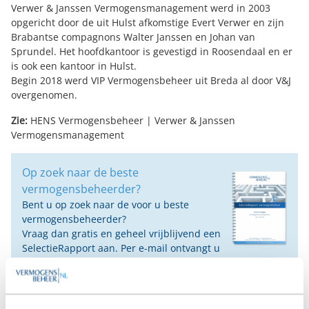
Verwer & Janssen Vermogensmanagement werd in 2003
opgericht door de uit Hulst afkomstige Evert Verwer en zijn
Brabantse compagnons Walter Janssen en Johan van
Sprundel. Het hoofdkantoor is gevestigd in Roosendaal en er
is ook een kantoor in Hulst.
Begin 2018 werd VIP Vermogensbeheer uit Breda al door V&J
overgenomen.
Zie:
HENS Vermogensbeheer
|
Verwer & Janssen
Vermogensmanagement
Op zoek naar de beste
vermogensbeheerder?
Bent u op zoek naar de voor u beste
vermogensbeheerder?
Vraag dan gratis en geheel vrijblijvend een
SelectieRapport aan. Per e-mail ontvangt u
een selectie van goede vermogensbeheerders die het
beste passen bij uw persoonlijke situatie, wensen en
voorkeuren.