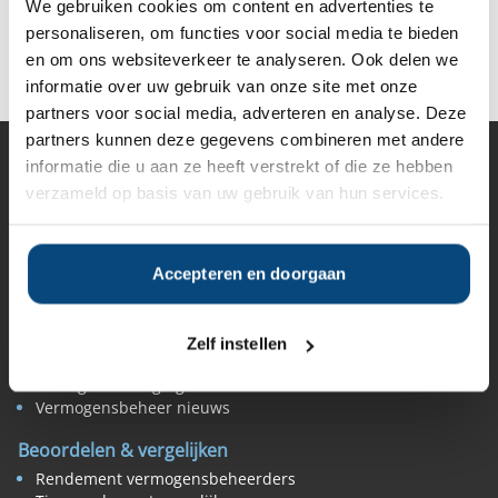
We gebruiken cookies om content en advertenties te
personaliseren, om functies voor social media te bieden
Deel op Facebook
Deel op X
Deel op LinkedIn
en om ons websiteverkeer te analyseren. Ook delen we
informatie over uw gebruik van onze site met onze
partners voor social media, adverteren en analyse. Deze
partners kunnen deze gegevens combineren met andere
informatie die u aan ze heeft verstrekt of die ze hebben
Vermogensbeheer
verzameld op basis van uw gebruik van hun services.
Alle vermogensbeheerders in Nederland
Private banks
Vermogensbeheerders per regio
Zelfstandige vermogensbeheerders
Accepteren en doorgaan
Online vermogensbeheerders
Algemene banken
Niet meer actieve beheerders
Zelf instellen
Toezicht
Belangenverenigingen
Vermogensbeheer nieuws
Beoordelen & vergelijken
Rendement vermogensbeheerders