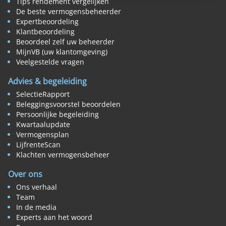
Tips rendement vergelijken
De beste vermogensbeheerder
Expertbeoordeling
Klantbeoordeling
Beoordeel zelf uw beheerder
MijnVB (uw klantomgeving)
Veelgestelde vragen
Advies & begeleiding
SelectieRapport
Beleggingsvoorstel beoordelen
Persoonlijke begeleiding
Kwartaalupdate
Vermogensplan
LijfrenteScan
Klachten vermogensbeheer
Over ons
Ons verhaal
Team
In de media
Experts aan het woord