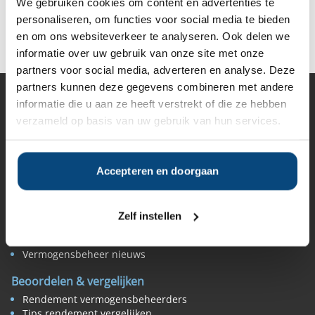
We gebruiken cookies om content en advertenties te
personaliseren, om functies voor social media te bieden
Deel op Facebook
Deel op X
Deel op LinkedIn
en om ons websiteverkeer te analyseren. Ook delen we
informatie over uw gebruik van onze site met onze
partners voor social media, adverteren en analyse. Deze
partners kunnen deze gegevens combineren met andere
informatie die u aan ze heeft verstrekt of die ze hebben
Vermogensbeheer
verzameld op basis van uw gebruik van hun services.
Alle vermogensbeheerders in Nederland
Private banks
Vermogensbeheerders per regio
Zelfstandige vermogensbeheerders
Accepteren en doorgaan
Online vermogensbeheerders
Algemene banken
Niet meer actieve beheerders
Zelf instellen
Toezicht
Belangenverenigingen
Vermogensbeheer nieuws
Beoordelen & vergelijken
Rendement vermogensbeheerders
Tips rendement vergelijken