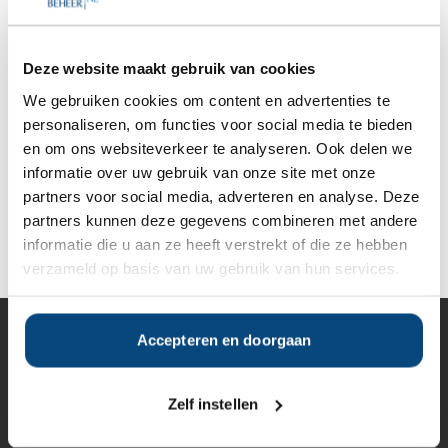
SelectieRapport aan. Per e-mail ontvangt u
een selectie van goede vermogensbeheerders die het
beste passen bij uw persoonlijke situatie, wensen en
voorkeuren.
Deze website maakt gebruik van cookies
We gebruiken cookies om content en advertenties te
Gratis Selectierapport
personaliseren, om functies voor social media te bieden
en om ons websiteverkeer te analyseren. Ook delen we
informatie over uw gebruik van onze site met onze
partners voor social media, adverteren en analyse. Deze
partners kunnen deze gegevens combineren met andere
Deel op Facebook
Deel op X
Deel op LinkedIn
informatie die u aan ze heeft verstrekt of die ze hebben
verzameld op basis van uw gebruik van hun services.
Accepteren en doorgaan
Vermogensbeheer
Alle vermogensbeheerders in Nederland
Private banks
Zelf instellen
Vermogensbeheerders per regio
Zelfstandige vermogensbeheerders