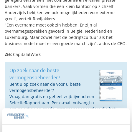
geregeld versterken met competente en ervaren private
bankers. Vaak vormen die een klein kantoor op zichzelf.
Anderzijds bekijken we ook mogelijkheden voor externe
groei", vertelt Rooijakkers.
"Een overname moet ook zin hebben. Er zijn al
overnamegesprekken gevoerd in België, Nederland en
Luxemburg. Maar zowel met de bedrijfscultuur als het
businessmodel moet er een goede match zijn", aldus de CEO.
Zie:
CapitalatWork
Op zoek naar de beste
vermogensbeheerder?
Bent u op zoek naar de voor u beste
vermogensbeheerder?
Vraag dan gratis en geheel vrijblijvend een
SelectieRapport aan. Per e-mail ontvangt u
een selectie van goede vermogensbeheerders die het
beste passen bij uw persoonlijke situatie, wensen en
voorkeuren.