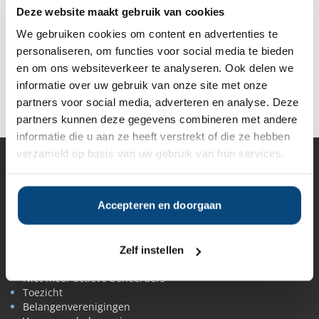
Deze website maakt gebruik van cookies
Gratis Selectierapport
We gebruiken cookies om content en advertenties te
personaliseren, om functies voor social media te bieden
en om ons websiteverkeer te analyseren. Ook delen we
informatie over uw gebruik van onze site met onze
Deel op Facebook
Deel op X
Deel op LinkedIn
partners voor social media, adverteren en analyse. Deze
partners kunnen deze gegevens combineren met andere
informatie die u aan ze heeft verstrekt of die ze hebben
verzameld op basis van uw gebruik van hun services.
Vermogensbeheer
Alle vermogensbeheerders in Nederland
Accepteren en doorgaan
Private banks
Vermogensbeheerders per regio
Zelfstandige vermogensbeheerders
Online vermogensbeheerders
Zelf instellen
Algemene banken
Niet meer actieve beheerders
Toezicht
Belangenverenigingen