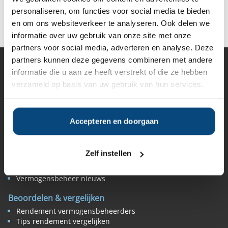
personaliseren, om functies voor social media te bieden
Deel op Facebook
Deel op X
Deel op LinkedIn
en om ons websiteverkeer te analyseren. Ook delen we
informatie over uw gebruik van onze site met onze
partners voor social media, adverteren en analyse. Deze
partners kunnen deze gegevens combineren met andere
informatie die u aan ze heeft verstrekt of die ze hebben
Vermogensbeheer
verzameld op basis van uw gebruik van hun services.
Alle vermogensbeheerders in Nederland
Private banks
Vermogensbeheerders per regio
Zelfstandige vermogensbeheerders
Accepteren en doorgaan
Online vermogensbeheerders
Algemene banken
Niet meer actieve beheerders
Zelf instellen
Toezicht
Belangenverenigingen
Vermogensbeheer nieuws
Beoordelen & vergelijken
Rendement vermogensbeheerders
Tips rendement vergelijken