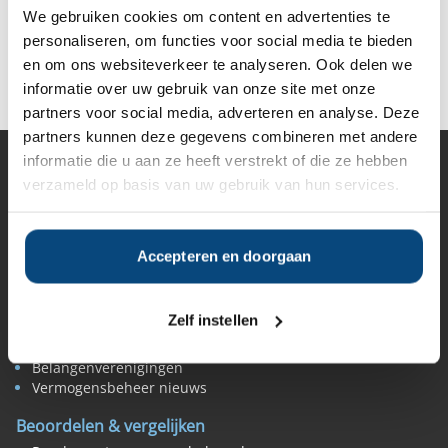
We gebruiken cookies om content en advertenties te
personaliseren, om functies voor social media te bieden
Deel op Facebook
Deel op X
Deel op LinkedIn
en om ons websiteverkeer te analyseren. Ook delen we
informatie over uw gebruik van onze site met onze
partners voor social media, adverteren en analyse. Deze
partners kunnen deze gegevens combineren met andere
informatie die u aan ze heeft verstrekt of die ze hebben
Vermogensbeheer
verzameld op basis van uw gebruik van hun services.
Alle vermogensbeheerders in Nederland
Private banks
Vermogensbeheerders per regio
Accepteren en doorgaan
Zelfstandige vermogensbeheerders
Online vermogensbeheerders
Algemene banken
Zelf instellen
Niet meer actieve beheerders
Toezicht
Belangenverenigingen
Vermogensbeheer nieuws
Beoordelen & vergelijken