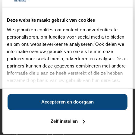
Anderen bekeken ook:
Deze website maakt gebruik van cookies
We gebruiken cookies om content en advertenties te
personaliseren, om functies voor social media te bieden
Vanaf
Vanaf
Vanaf
Vanaf
€150.000
€150.000
€200.000
€1.000.000
en om ons websiteverkeer te analyseren. Ook delen we
informatie over uw gebruik van onze site met onze
partners voor social media, adverteren en analyse. Deze
partners kunnen deze gegevens combineren met andere
Deel op Facebook
Deel op X
Deel op LinkedIn
informatie die u aan ze heeft verstrekt of die ze hebben
verzameld op basis van uw gebruik van hun services.
Accepteren en doorgaan
Vermogensbeheer
Alle vermogensbeheerders in Nederland
Private banks
Zelf instellen
Vermogensbeheerders per regio
Zelfstandige vermogensbeheerders