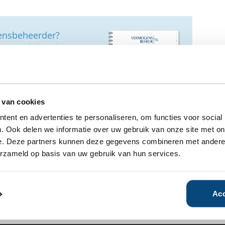
ensbeheerder?
vermogensbeheerder?
 een SelectieRapport aan. Per
oede vermogensbeheerders die
ituatie, wensen en
 van cookies
ent en advertenties te personaliseren, om functies voor social
. Ook delen we informatie over uw gebruik van onze site met on
e. Deze partners kunnen deze gegevens combineren met andere i
erzameld op basis van uw gebruik van hun services.
Acc
00
Vanaf €250.000
Vanaf €250.000