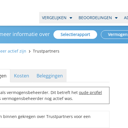
VERGELIJKEN
BEOORDELINGEN
A
 meer informatie over
Selectierapport
Vermogen
er actief zijn
Trustpartners
gen
Kosten
Beleggingen
als vermogensbeheerder. Dit betreft het
oude profiel
ls vermogensbeheerder nog actief was.
n binnen gekregen over Trustpartners voor een