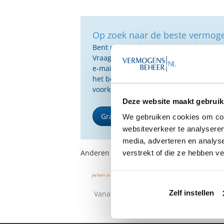
Op zoek naar de beste vermog
Bent u op zoek naar de voor u beste 
Vraag dan gratis en geheel vrijblijvend
e-mail ontvangt u een selectie van g
het beste passen bij uw persoonlijke s
voorkeuren.
Deze website maakt gebruik
Gratis Selectierapport
We gebruiken cookies om cont
websiteverkeer te analyseren
media, adverteren en analys
Anderen bekeken ook:
verstrekt of die ze hebben v
Zelf instellen
Vanaf €250.000
Vanaf €250.0