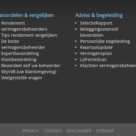
eoordelen & vergelijken
Advies & begeleiding
Rendement
SelectieRapport
vermogensbeheerders
Beleggingsvoorstel
Tips rendement vergelijken
beoordelen
De beste
Persoonlijke begeleiding
vermogensbeheerder
Kwartaalupdate
Expertbeoordeling
Vermogensplan
Klantbeoordeling
LijfrenteScan
Beoordeel zelf uw beheerder
Klachten vermogensbehee
MijnVB (uw klantomgeving)
Veelgestelde vragen
PRIVACY
COOKIES
DISCLAIMER
SITEMAP