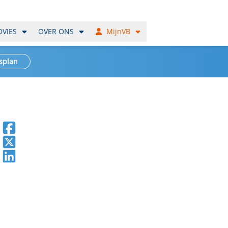
DVIES
OVER ONS
MijnVB
splan
Deel op Facebook
Deel op X
Deel op LinkedIn