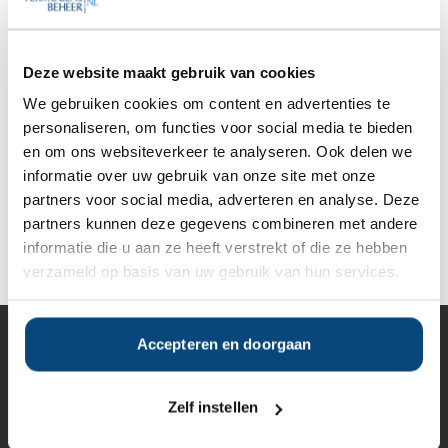
Gratis Selectierapport
Anderen bekeken ook:
Deze website maakt gebruik van cookies
We gebruiken cookies om content en advertenties te
personaliseren, om functies voor social media te bieden
Vanaf
Vanaf
Vanaf
Vanaf
en om ons websiteverkeer te analyseren. Ook delen we
€150.000
€150.000
€50.000
€250.000
informatie over uw gebruik van onze site met onze
partners voor social media, adverteren en analyse. Deze
partners kunnen deze gegevens combineren met andere
Deel op Facebook
Deel op X
Deel op LinkedIn
informatie die u aan ze heeft verstrekt of die ze hebben
verzameld op basis van uw gebruik van hun services.
Accepteren en doorgaan
Vermogensbeheer
Alle vermogensbeheerders in Nederland
Private banks
Zelf instellen
Vermogensbeheerders per regio
Zelfstandige vermogensbeheerders