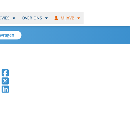
DVIES
OVER ONS
MijnVB
nvragen
Deel op Facebook
Deel op X
Deel op LinkedIn