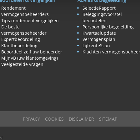
eoordelen & vergelijken
Advies & begeleiding
Rendement
SelectieRapport
vermogensbeheerders
Beleggingsvoorstel
Tips rendement vergelijken
beoordelen
De beste
Persoonlijke begeleiding
vermogensbeheerder
Kwartaalupdate
Expertbeoordeling
Vermogensplan
Klantbeoordeling
LijfrenteScan
Beoordeel zelf uw beheerder
Klachten vermogensbehee
MijnVB (uw klantomgeving)
Veelgestelde vragen
PRIVACY
COOKIES
DISCLAIMER
SITEMAP
nl