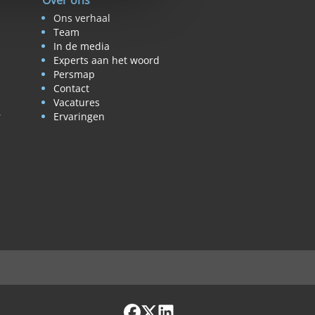
Over ons
Ons verhaal
Team
In de media
Experts aan het woord
Persmap
Contact
Vacatures
r
Ervaringen
Facebook
X / Twitter
LinkedIn