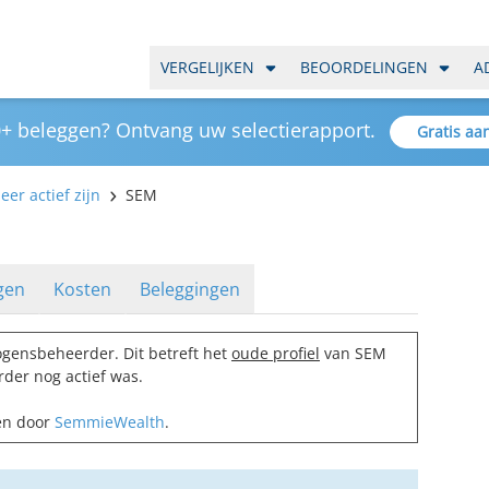
VERGELIJKEN
BEOORDELINGEN
A
+ beleggen? Ontvang uw selectierapport.
Gratis aa
er actief zijn
SEM
gen
Kosten
Beleggingen
gensbeheerder. Dit betreft het
oude profiel
van SEM
der nog actief was.
men door
SemmieWealth
.