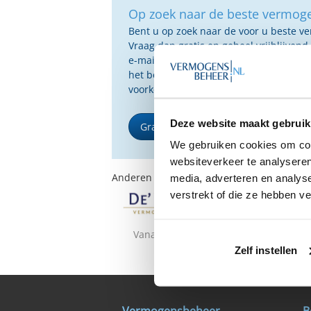
Op zoek naar de beste vermog
Bent u op zoek naar de voor u beste 
Vraag dan gratis en geheel vrijblijvend
e-mail ontvangt u een selectie van g
het beste passen bij uw persoonlijke s
voorkeuren.
Deze website maakt gebruik
Gratis Selectierapport
We gebruiken cookies om cont
websiteverkeer te analyseren
Anderen bekeken ook:
media, adverteren en analys
verstrekt of die ze hebben v
Vanaf €10.000
Vanaf €10.0
Zelf instellen