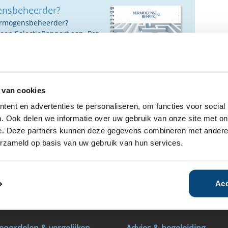
ensbeheerder?
vermogensbeheerder?
 een SelectieRapport aan. Per
oede vermogensbeheerders die
ituatie, wensen en
 van cookies
ent en advertenties te personaliseren, om functies voor social
. Ook delen we informatie over uw gebruik van onze site met on
e. Deze partners kunnen deze gegevens combineren met andere i
erzameld op basis van uw gebruik van hun services.
00
Vanaf €15.000
Vanaf €1.000
Acc