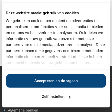
Anderen bekeken ook:
Deze website maakt gebruik van cookies
We gebruiken cookies om content en advertenties te
Vanaf
Vanaf
Vanaf €1.000
Vanaf €1.000
personaliseren, om functies voor social media te bieden
€10.000
€10.000
en om ons websiteverkeer te analyseren. Ook delen we
informatie over uw gebruik van onze site met onze
partners voor social media, adverteren en analyse. Deze
Deel op Facebook
Deel op X
Deel op LinkedIn
partners kunnen deze gegevens combineren met andere
informatie die u aan ze heeft verstrekt of die ze hebben
verzameld op basis van uw gebruik van hun services.
Vermogensbeheer
Accepteren en doorgaan
Alle vermogensbeheerders in Nederland
Private banks
Vermogensbeheerders per regio
Zelf instellen
Zelfstandige vermogensbeheerders
Online vermogensbeheerders
Algemene banken