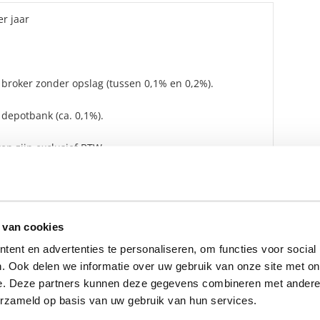
r jaar
 broker zonder opslag (tussen 0,1% en 0,2%).
 depotbank (ca. 0,1%).
en zijn exclusief BTW.
ensbeheerder?
 van cookies
vermogensbeheerder?
 een SelectieRapport aan. Per
ent en advertenties te personaliseren, om functies voor social
oede vermogensbeheerders die
. Ook delen we informatie over uw gebruik van onze site met on
ituatie, wensen en
e. Deze partners kunnen deze gegevens combineren met andere i
erzameld op basis van uw gebruik van hun services.