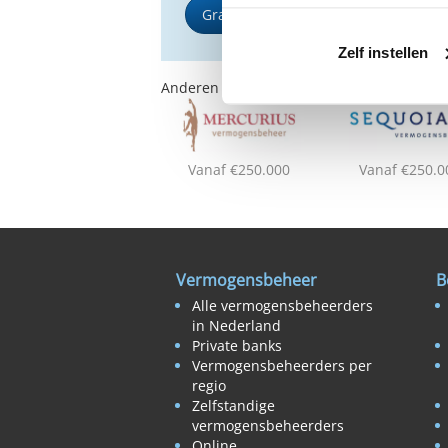
Gratis Selectierapport
Zelf instellen
Anderen bekeken ook:
Vanaf €250.000
Vanaf €250.0
Vermogensbeheer
B
Alle vermogensbeheerders
in Nederland
Private banks
Vermogensbeheerders per
regio
Zelfstandige
vermogensbeheerders
Online