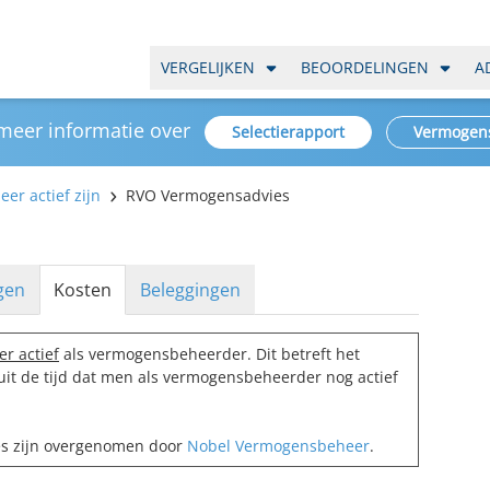
VERGELIJKEN
BEOORDELINGEN
A
 meer informatie over
Selectierapport
Vermogen
er actief zijn
RVO Vermogensadvies
gen
Kosten
Beleggingen
er actief
als vermogensbeheerder. Dit betreft het
t de tijd dat men als vermogensbeheerder nog actief
es zijn overgenomen door
Nobel Vermogensbeheer
.