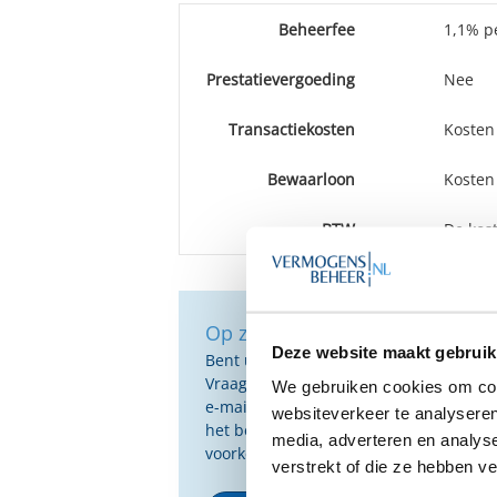
Beheerfee
1,1% pe
Prestatievergoeding
Nee
Transactiekosten
Kosten
Bewaarloon
Kosten
BTW
De kost
Op zoek naar de beste vermog
Deze website maakt gebruik
Bent u op zoek naar de voor u beste 
Vraag dan gratis en geheel vrijblijvend
We gebruiken cookies om cont
e-mail ontvangt u een selectie van g
websiteverkeer te analyseren
het beste passen bij uw persoonlijke s
media, adverteren en analys
voorkeuren.
verstrekt of die ze hebben v