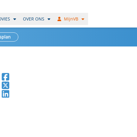
DVIES
OVER ONS
MijnVB
splan
Deel op Facebook
Deel op X
Deel op LinkedIn