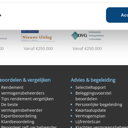
Acc
00
Vanaf €250.000
Vanaf €250.000
eoordelen & vergelijken
Advies & begeleiding
Rendement
SelectieRapport
vermogensbeheerders
Beleggingsvoorstel
Tips rendement vergelijken
beoordelen
De beste
Persoonlijke begeleiding
vermogensbeheerder
Kwartaalupdate
Expertbeoordeling
Vermogensplan
Klantbeoordeling
LijfrenteScan
Beoordeel zelf uw beheerder
Klachten vermogensbehee