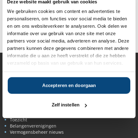
Vanaf
Vanaf
Vanaf
Deze website maakt gebruik van cookies
Vanaf €100
€5.000.000
€5.000.000
€500.000
We gebruiken cookies om content en advertenties te
personaliseren, om functies voor social media te bieden
en om ons websiteverkeer te analyseren. Ook delen we
Deel op Facebook
Deel op X
Deel op LinkedIn
informatie over uw gebruik van onze site met onze
partners voor social media, adverteren en analyse. Deze
partners kunnen deze gegevens combineren met andere
informatie die u aan ze heeft verstrekt of die ze hebben
verzameld op basis van uw gebruik van hun services.
Vermogensbeheer
Alle vermogensbeheerders in Nederland
Private banks
Accepteren en doorgaan
Vermogensbeheerders per regio
Zelfstandige vermogensbeheerders
Online vermogensbeheerders
Zelf instellen
Algemene banken
Niet meer actieve beheerders
Toezicht
Belangenverenigingen
Vermogensbeheer nieuws