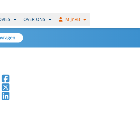
DVIES
OVER ONS
MijnVB
nvragen
Deel op Facebook
Deel op X
Deel op LinkedIn