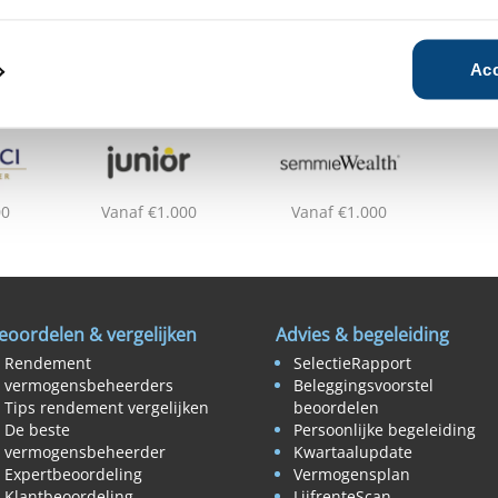
Acc
00
Vanaf €1.000
Vanaf €1.000
eoordelen & vergelijken
Advies & begeleiding
Rendement
SelectieRapport
vermogensbeheerders
Beleggingsvoorstel
Tips rendement vergelijken
beoordelen
De beste
Persoonlijke begeleiding
vermogensbeheerder
Kwartaalupdate
Expertbeoordeling
Vermogensplan
Klantbeoordeling
LijfrenteScan