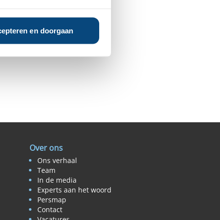
epteren en doorgaan
Over ons
Ons verhaal
Team
In de media
Experts aan het woord
Persmap
Contact
Vacatures