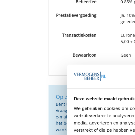
Beheerfee
0.85% p
Prestatievergoeding
Ja, 10
geleden
Transactiekosten
Eurone
5,00 + 
Bewaarloon
Geen
BTW
De kost
Op zoek naar de beste vermog
Deze website maakt gebruik
Bent u op zoek naar de voor u beste 
We gebruiken cookies om cont
Vraag dan gratis en geheel vrijblijvend
websiteverkeer te analyseren
e-mail ontvangt u een selectie van g
media, adverteren en analys
het beste passen bij uw persoonlijke s
voorkeuren.
verstrekt of die ze hebben v