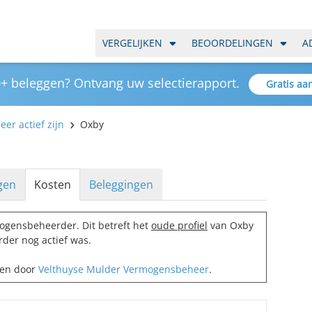
VERGELIJKEN
BEOORDELINGEN
A
+ beleggen? Ontvang uw selectierapport.
Gratis aa
er actief zijn
Oxby
gen
Kosten
Beleggingen
ogensbeheerder. Dit betreft het
oude profiel
van Oxby
der nog actief was.
men door
Velthuyse Mulder Vermogensbeheer
.