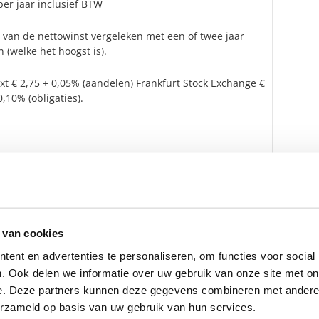
er jaar inclusief BTW
% van de nettowinst vergeleken met een of twee jaar
 (welke het hoogst is).
xt € 2,75 + 0,05% (aandelen) Frankfurt Stock Exchange €
0,10% (obligaties).
en zijn inclusief BTW.
ensbeheerder?
 van cookies
vermogensbeheerder?
ent en advertenties te personaliseren, om functies voor social
 een SelectieRapport aan. Per
. Ook delen we informatie over uw gebruik van onze site met on
oede vermogensbeheerders die
e. Deze partners kunnen deze gegevens combineren met andere i
ituatie, wensen en
erzameld op basis van uw gebruik van hun services.