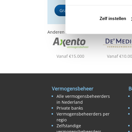
Gratis Selectierapport
Zelf instellen
Anderen bekeken ook:
Vanaf €15.000
Vanaf €10.0
Vermogensbeheer
B
Alle vermogensbeheerders
in Nederland
Private banks
Vermogensbeheerders per
regio
Zelfstandige
vermogensbeheerders