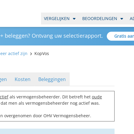
VERGELIJKEN
BEOORDELINGEN
A
+ beleggen? Ontvang uw selectierapport.
Gratis aa
er actief zijn
KopVos
gen
Kosten
Beleggingen
ctief
als vermogensbeheerder. Dit betreft het
oude
d dat men als vermogensbeheerder nog actief was.
zijn overgenomen door
OHV Vermogensbeheer
.