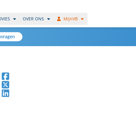
DVIES
OVER ONS
MijnVB
nvragen
Deel op Facebook
Deel op X
Deel op LinkedIn