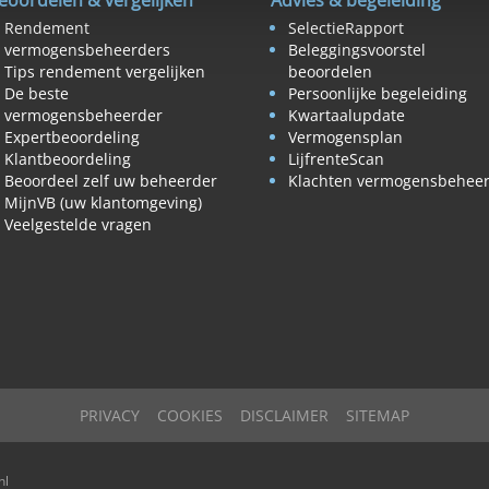
eoordelen & vergelijken
Advies & begeleiding
Rendement
SelectieRapport
vermogensbeheerders
Beleggingsvoorstel
Tips rendement vergelijken
beoordelen
De beste
Persoonlijke begeleiding
vermogensbeheerder
Kwartaalupdate
Expertbeoordeling
Vermogensplan
Klantbeoordeling
LijfrenteScan
Beoordeel zelf uw beheerder
Klachten vermogensbehee
MijnVB (uw klantomgeving)
Veelgestelde vragen
PRIVACY
COOKIES
DISCLAIMER
SITEMAP
nl