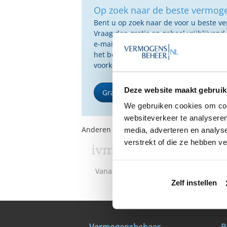
Op zoek naar de beste vermog
Bent u op zoek naar de voor u beste 
Vraag dan gratis en geheel vrijblijvend
e-mail ontvangt u een selectie van g
het beste passen bij uw persoonlijke s
voorkeuren.
Deze website maakt gebruik
Gratis Selectierapport
We gebruiken cookies om cont
websiteverkeer te analyseren
Anderen bekeken ook:
media, adverteren en analys
verstrekt of die ze hebben v
Vanaf €100.000
Vanaf €100.0
Zelf instellen