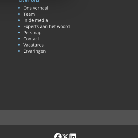
Over ons
Ons verhaal
Team
In de media
Experts aan het woord
Persmap
Contact
Vacatures
r
Ervaringen
Facebook
X / Twitter
LinkedIn