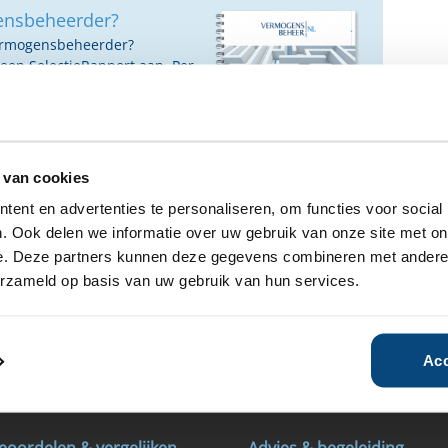
ensbeheerder?
vermogensbeheerder?
 een SelectieRapport aan. Per
oede vermogensbeheerders die
ituatie, wensen en
 van cookies
ent en advertenties te personaliseren, om functies voor social
. Ook delen we informatie over uw gebruik van onze site met on
e. Deze partners kunnen deze gegevens combineren met andere i
erzameld op basis van uw gebruik van hun services.
00
Vanaf €100.000
Vanaf €100.000
Acc