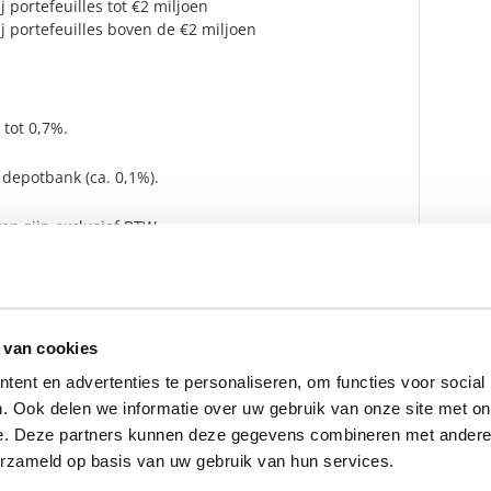
j portefeuilles tot €2 miljoen
j portefeuilles boven de €2 miljoen
 tot 0,7%.
 depotbank (ca. 0,1%).
en zijn exclusief BTW.
ensbeheerder?
 van cookies
vermogensbeheerder?
 een SelectieRapport aan. Per
ent en advertenties te personaliseren, om functies voor social
oede vermogensbeheerders die
. Ook delen we informatie over uw gebruik van onze site met on
ituatie, wensen en
e. Deze partners kunnen deze gegevens combineren met andere i
erzameld op basis van uw gebruik van hun services.