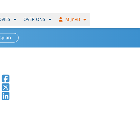
DVIES
OVER ONS
MijnVB
splan
Deel op Facebook
Deel op X
Deel op LinkedIn