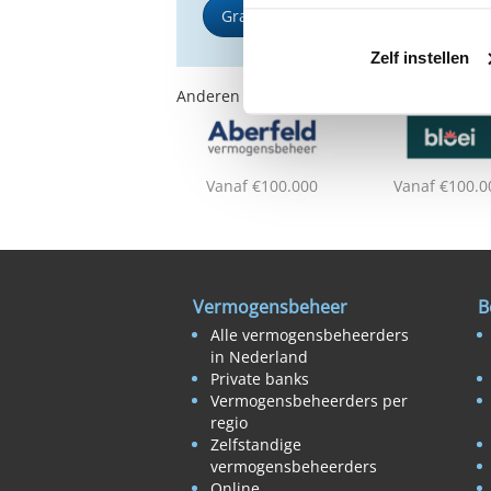
Gratis Selectierapport
Zelf instellen
Anderen bekeken ook:
Vanaf €100.000
Vanaf €100.0
Vermogensbeheer
B
Alle vermogensbeheerders
in Nederland
Private banks
Vermogensbeheerders per
regio
Zelfstandige
vermogensbeheerders
Online