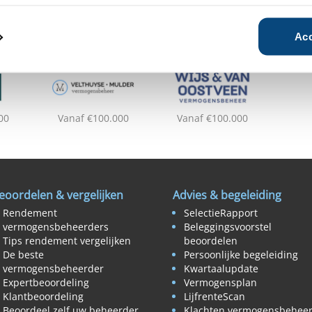
Acc
00
Vanaf €100.000
Vanaf €100.000
eoordelen & vergelijken
Advies & begeleiding
Rendement
SelectieRapport
vermogensbeheerders
Beleggingsvoorstel
Tips rendement vergelijken
beoordelen
De beste
Persoonlijke begeleiding
vermogensbeheerder
Kwartaalupdate
Expertbeoordeling
Vermogensplan
Klantbeoordeling
LijfrenteScan
Beoordeel zelf uw beheerder
Klachten vermogensbehee