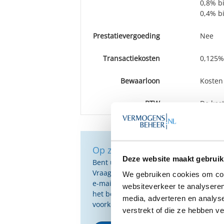
0,8% bi
0,4% bi
Prestatievergoeding
Nee
Transactiekosten
0,125%
Bewaarloon
Kosten
BTW
De kost
Op zoek naar de beste vermog
Deze website maakt gebruik
Bent u op zoek naar de voor u beste 
Vraag dan gratis en geheel vrijblijvend
We gebruiken cookies om cont
e-mail ontvangt u een selectie van g
websiteverkeer te analyseren
het beste passen bij uw persoonlijke s
media, adverteren en analys
voorkeuren.
verstrekt of die ze hebben v