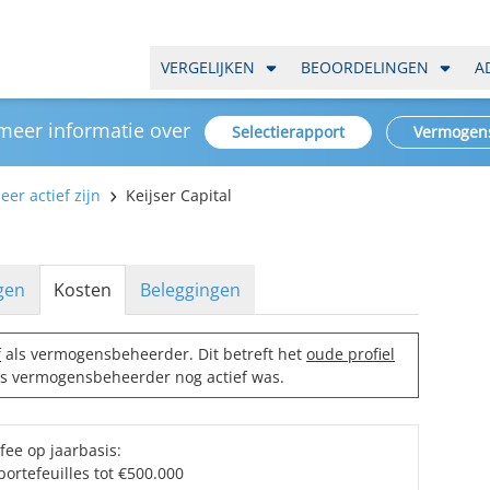
VERGELIJKEN
BEOORDELINGEN
A
 meer informatie over
Selectierapport
Vermogen
er actief zijn
Keijser Capital
gen
Kosten
Beleggingen
f
als vermogensbeheerder. Dit betreft het
oude profiel
 als vermogensbeheerder nog actief was.
fee op jaarbasis:
portefeuilles tot €500.000