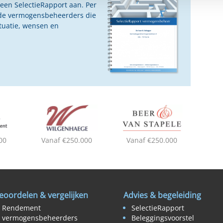
 een SelectieRapport aan. Per
oede vermogensbeheerders die
ituatie, wensen en
00
Vanaf €250.000
Vanaf €250.000
eoordelen & vergelijken
Advies & begeleiding
Rendement
SelectieRapport
vermogensbeheerders
Beleggingsvoorstel