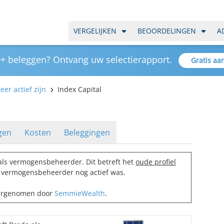
VERGELIJKEN
BEOORDELINGEN
A
+ beleggen? Ontvang uw selectierapport.
Gratis aa
er actief zijn
Index Capital
gen
Kosten
Beleggingen
ls vermogensbeheerder. Dit betreft het
oude profiel
ls vermogensbeheerder nog actief was.
overgenomen door
SemmieWealth
.