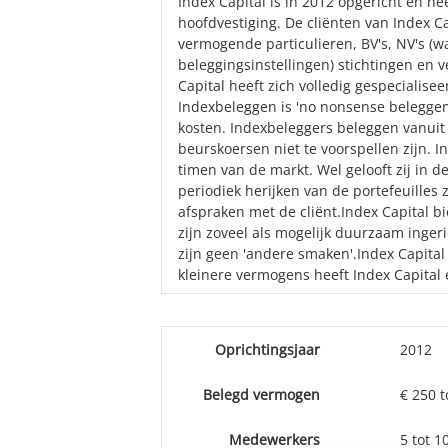
Index Capital is in 2012 opgericht en he
hoofdvestiging. De cliënten van Index Ca
vermogende particulieren, BV's, NV's (w
beleggingsinstellingen) stichtingen en 
Capital heeft zich volledig gespecialise
Indexbeleggen is 'no nonsense beleggen
kosten. Indexbeleggers beleggen vanuit
beurskoersen niet te voorspellen zijn. In
timen van de markt. Wel gelooft zij in
periodiek herijken van de portefeuilles z
afspraken met de cliënt.Index Capital 
zijn zoveel als mogelijk duurzaam inger
zijn geen 'andere smaken'.Index Capita
kleinere vermogens heeft Index Capital e
Oprichtingsjaar
2012
Belegd vermogen
€ 250 t
Medewerkers
5 tot 