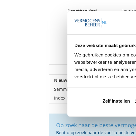
Depotbank(en)
Saxo B
Kifid
Aangesl
verkla
BINDEN
Deze website maakt gebruik
Vestiging(en)
Amster
We gebruiken cookies om cont
Utrech
websiteverkeer te analyseren
media, adverteren en analys
verstrekt of die ze hebben v
Nieuws over Index Capital
Semmie neemt Index Capital over
Index Capital lanceert nieuw label
Zelf instellen
Op zoek naar de beste vermog
Bent u op zoek naar de voor u beste 