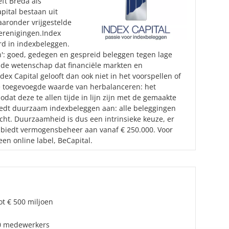
eft Breda als
pital bestaan uit
aaronder vrijgestelde
verenigingen.Index
erd in indexbeleggen.
': goed, gedegen en gespreid beleggen tegen lage
 de wetenschap dat financiële markten en
dex Capital gelooft dan ook niet in het voorspellen of
 de toegevoegde waarde van herbalanceren: het
odat deze te allen tijde in lijn zijn met de gemaakte
biedt duurzaam indexbeleggen aan: alle beleggingen
icht. Duurzaamheid is dus een intrinsieke keuze, er
l biedt vermogensbeheer aan vanaf € 250.000. Voor
en online label, BeCapital.
ot € 500 miljoen
10 medewerkers