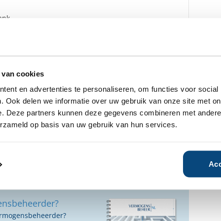
ank
oten bij het klachteninstituut KiFiD en men heeft
ard de uitspraken van de Geschillencommissie als
D te aanvaarden.
 van cookies
dam, Antwerpen, Breda, Brussel, Den Haag, Rotterdam,
ent en advertenties te personaliseren, om functies voor social
t
. Ook delen we informatie over uw gebruik van onze site met on
e. Deze partners kunnen deze gegevens combineren met andere i
erzameld op basis van uw gebruik van hun services.
17 oktober 2023
10 januari 2020
Acc
ensbeheerder?
vermogensbeheerder?