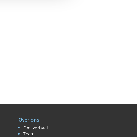
Over ons
Ons verhaal
Team