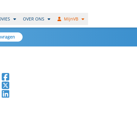
DVIES
OVER ONS
MijnVB
nvragen
Deel op Facebook
Deel op X
Deel op LinkedIn