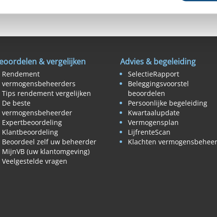
00
Vanaf €1.000
Vanaf €1.000
eoordelen & vergelijken
Advies & begeleiding
Rendement
SelectieRapport
vermogensbeheerders
Beleggingsvoorstel
Tips rendement vergelijken
beoordelen
De beste
Persoonlijke begeleiding
vermogensbeheerder
Kwartaalupdate
Expertbeoordeling
Vermogensplan
Klantbeoordeling
LijfrenteScan
Beoordeel zelf uw beheerder
Klachten vermogensbehee
MijnVB (uw klantomgeving)
Veelgestelde vragen