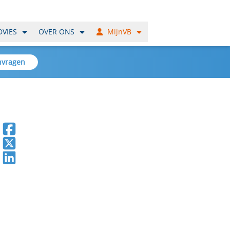
DVIES
OVER ONS
MijnVB
nvragen
Deel op Facebook
Deel op X
Deel op LinkedIn