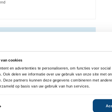
end
ensbeheerder?
vermogensbeheerder?
 een SelectieRapport aan. Per
oede vermogensbeheerders die
ituatie, wensen en
 van cookies
ent en advertenties te personaliseren, om functies voor social
. Ook delen we informatie over uw gebruik van onze site met on
e. Deze partners kunnen deze gegevens combineren met andere i
erzameld op basis van uw gebruik van hun services.
Acc