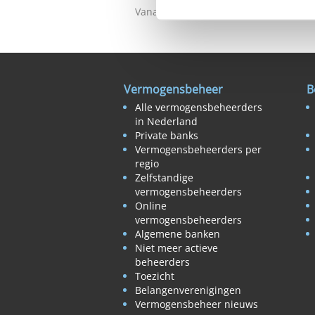
Vanaf €10.000
Vanaf €15.0
Vermogensbeheer
B
Alle vermogensbeheerders
in Nederland
Private banks
Vermogensbeheerders per
regio
Zelfstandige
vermogensbeheerders
Online
vermogensbeheerders
Algemene banken
Niet meer actieve
beheerders
Toezicht
Belangenverenigingen
Vermogensbeheer nieuws