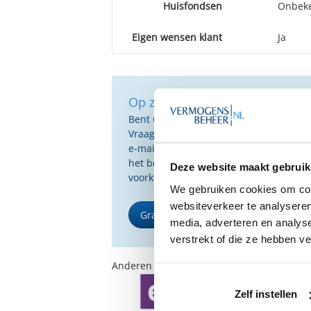
Huisfondsen
Onbek
Eigen wensen klant
Ja
Op zoek naar de beste vermog
Bent u op zoek naar de voor u beste 
Vraag dan gratis en geheel vrijblijvend
e-mail ontvangt u een selectie van g
het beste passen bij uw persoonlijke s
Deze website maakt gebruik
voorkeuren.
We gebruiken cookies om cont
websiteverkeer te analyseren
Gratis Selectierapport
media, adverteren en analys
verstrekt of die ze hebben v
Anderen bekeken ook:
Zelf instellen