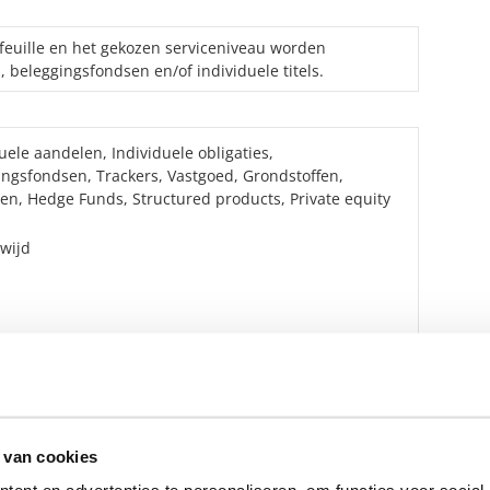
feuille en het gekozen serviceniveau worden
 beleggingsfondsen en/of individuele titels.
uele aandelen, Individuele obligaties,
ingsfondsen, Trackers, Vastgoed, Grondstoffen,
ten, Hedge Funds, Structured products, Private equity
wijd
artaal en maandelijks.
inzage 24/7.
 van cookies