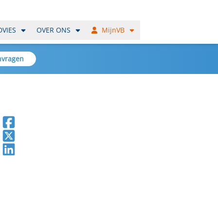
DVIES
OVER ONS
MijnVB
nvragen
Deel op Facebook
Deel op X
Deel op LinkedIn