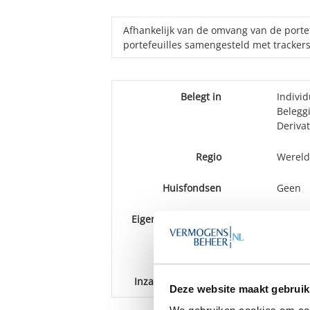
Afhankelijk van de omvang van de porte
portefeuilles samengesteld met trackers,
Belegt in
Individ
Belegg
Deriva
Regio
Wereld
Huisfondsen
Geen
Eigen wensen klant
Ja
Rapportage
Per kw
Inzage portefeuille
Online 
Deze website maakt gebruik