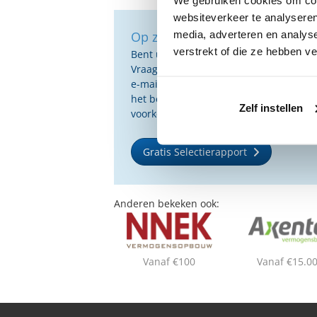
We gebruiken cookies om cont
websiteverkeer te analyseren
media, adverteren en analys
Op zoek naar de beste vermog
verstrekt of die ze hebben v
Bent u op zoek naar de voor u beste 
Vraag dan gratis en geheel vrijblijvend
e-mail ontvangt u een selectie van g
het beste passen bij uw persoonlijke s
Zelf instellen
voorkeuren.
Gratis Selectierapport
Anderen bekeken ook:
Vanaf €100
Vanaf €15.0