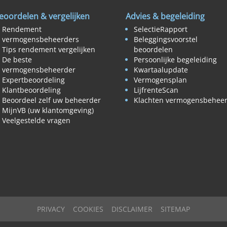
eoordelen & vergelijken
Advies & begeleiding
Rendement
SelectieRapport
vermogensbeheerders
Beleggingsvoorstel
Tips rendement vergelijken
beoordelen
De beste
Persoonlijke begeleiding
vermogensbeheerder
Kwartaalupdate
Expertbeoordeling
Vermogensplan
Klantbeoordeling
LijfrenteScan
Beoordeel zelf uw beheerder
Klachten vermogensbehee
MijnVB (uw klantomgeving)
Veelgestelde vragen
PRIVACY
COOKIES
DISCLAIMER
SITEMAP