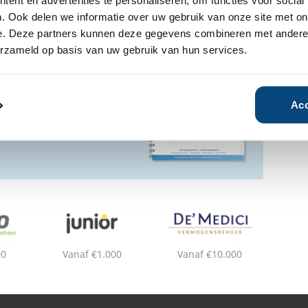
ent en advertenties te personaliseren, om functies voor social
. Ook delen we informatie over uw gebruik van onze site met on
e. Deze partners kunnen deze gegevens combineren met andere i
ensbeheerder?
erzameld op basis van uw gebruik van hun services.
vermogensbeheerder?
 een SelectieRapport aan. Per
oede vermogensbeheerders die
ituatie, wensen en
Acc
00
Vanaf €1.000
Vanaf €10.000