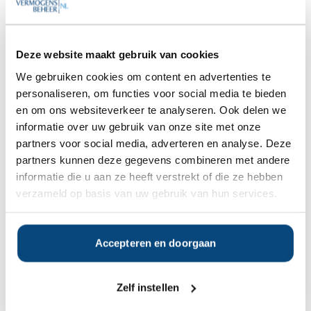
Kifid
Aangesloten bij het
klachteninstituut KiFiD en men
heeft verklaard de uitspraken
Deze website maakt gebruik van cookies
van de Geschillencommissie als
BINDEND te aanvaarden.
We gebruiken cookies om content en advertenties te
personaliseren, om functies voor social media te bieden
Vestiging(en)
Amsterdam, Rotterdam
en om ons websiteverkeer te analyseren. Ook delen we
informatie over uw gebruik van onze site met onze
partners voor social media, adverteren en analyse. Deze
partners kunnen deze gegevens combineren met andere
Op zoek naar de beste
informatie die u aan ze heeft verstrekt of die ze hebben
vermogensbeheerder?
verzameld op basis van uw gebruik van hun services.
Bent u op zoek naar de voor u beste
vermogensbeheerder?
Vraag dan gratis en geheel vrijblijvend een
SelectieRapport aan. Per e-mail ontvangt u
Accepteren en doorgaan
een selectie van goede vermogensbeheerders die het
beste passen bij uw persoonlijke situatie, wensen en
voorkeuren.
Zelf instellen