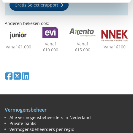
Gratis Selectierapport
Anderen bekeken ook:
Vanaf
Vanaf
Vanaf €1.000
Vanaf €100
€10.000
€15.000
Deel op Facebook
Deel op X
Deel op LinkedIn
Vermogensbeheer
Alle vermogensbeheerders in Nederland
Private banks
Vermogensbeheerders per regio