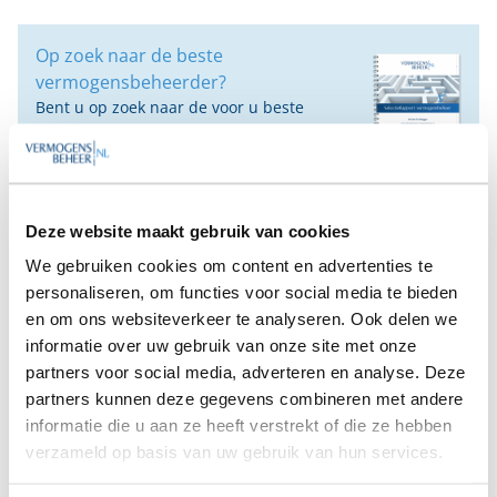
Op zoek naar de beste
vermogensbeheerder?
Bent u op zoek naar de voor u beste
vermogensbeheerder?
Vraag dan gratis en geheel vrijblijvend een
SelectieRapport aan. Per e-mail ontvangt u
een selectie van goede vermogensbeheerders die het
beste passen bij uw persoonlijke situatie, wensen en
Deze website maakt gebruik van cookies
voorkeuren.
We gebruiken cookies om content en advertenties te
personaliseren, om functies voor social media te bieden
Gratis Selectierapport
en om ons websiteverkeer te analyseren. Ook delen we
informatie over uw gebruik van onze site met onze
partners voor social media, adverteren en analyse. Deze
Anderen bekeken ook:
partners kunnen deze gegevens combineren met andere
informatie die u aan ze heeft verstrekt of die ze hebben
Vanaf
Vanaf
Vanaf
Vanaf
verzameld op basis van uw gebruik van hun services.
€100.000
€100.000
€50.000
€50.000