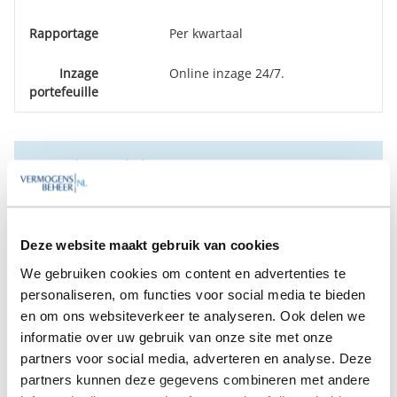
Rapportage
Per kwartaal
Inzage
Online inzage 24/7.
portefeuille
Op zoek naar de beste
vermogensbeheerder?
Bent u op zoek naar de voor u beste
vermogensbeheerder?
Vraag dan gratis en geheel vrijblijvend een
Deze website maakt gebruik van cookies
SelectieRapport aan. Per e-mail ontvangt u
We gebruiken cookies om content en advertenties te
een selectie van goede vermogensbeheerders die het
personaliseren, om functies voor social media te bieden
beste passen bij uw persoonlijke situatie, wensen en
en om ons websiteverkeer te analyseren. Ook delen we
voorkeuren.
informatie over uw gebruik van onze site met onze
partners voor social media, adverteren en analyse. Deze
Gratis Selectierapport
partners kunnen deze gegevens combineren met andere