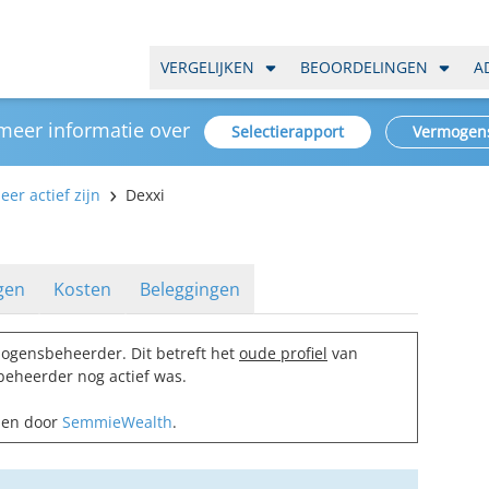
VERGELIJKEN
BEOORDELINGEN
A
 meer informatie over
Selectierapport
Vermogen
er actief zijn
Dexxi
gen
Kosten
Beleggingen
ogensbeheerder. Dit betreft het
oude profiel
van
beheerder nog actief was.
omen door
SemmieWealth
.