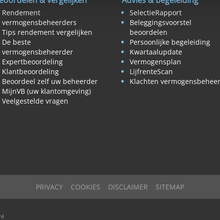
eoordelen & vergelijken
Advies & begeleiding
Rendement
SelectieRapport
vermogensbeheerders
Beleggingsvoorstel
Tips rendement vergelijken
beoordelen
De beste
Persoonlijke begeleiding
vermogensbeheerder
Kwartaalupdate
Expertbeoordeling
Vermogensplan
Klantbeoordeling
LijfrenteScan
Beoordeel zelf uw beheerder
Klachten vermogensbehee
MijnVB (uw klantomgeving)
Veelgestelde vragen
PRIVACY
COOKIES
DISCLAIMER
SITEMAP
nl