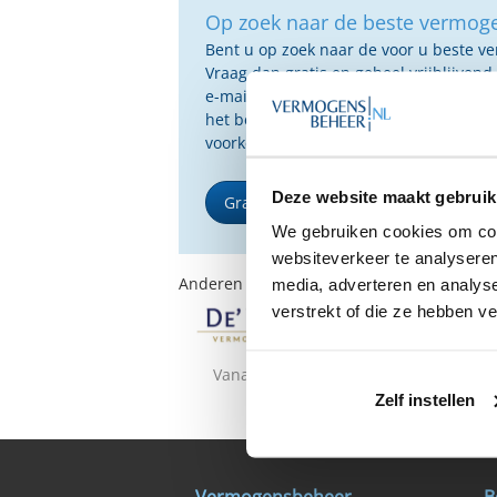
Op zoek naar de beste vermog
Bent u op zoek naar de voor u beste 
Vraag dan gratis en geheel vrijblijvend
e-mail ontvangt u een selectie van g
het beste passen bij uw persoonlijke s
voorkeuren.
Deze website maakt gebruik
Gratis Selectierapport
We gebruiken cookies om cont
websiteverkeer te analyseren
Anderen bekeken ook:
media, adverteren en analys
verstrekt of die ze hebben v
Vanaf €10.000
Vanaf €15.0
Zelf instellen