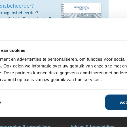
ensbeheerder?
vermogensbeheerder?
 een SelectieRapport aan. Per
oede vermogensbeheerders die
ituatie, wensen en
 van cookies
ent en advertenties te personaliseren, om functies voor social
. Ook delen we informatie over uw gebruik van onze site met on
e. Deze partners kunnen deze gegevens combineren met andere i
erzameld op basis van uw gebruik van hun services.
00
Vanaf €25
Vanaf €1.000
Acc