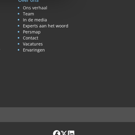
Over ons
Ons verhaal
Team
In de media
Experts aan het woord
Persmap
Contact
Vacatures
r
Ervaringen
Facebook
X / Twitter
LinkedIn