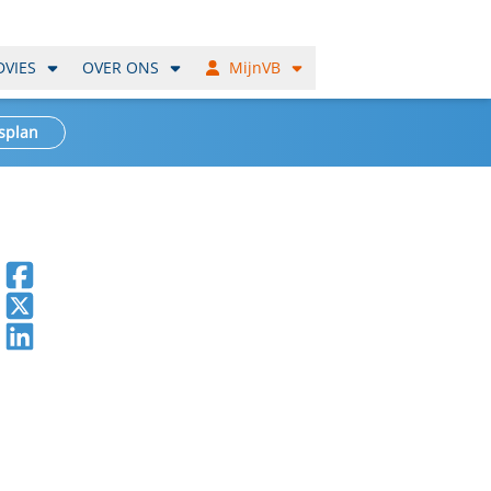
DVIES
OVER ONS
MijnVB
splan
Deel op Facebook
Deel op X
Deel op LinkedIn