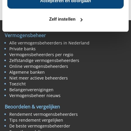
Accepteren en doorgaan
Deel op Facebook
Deel op X
Deel op LinkedIn
Zelf instellen
Vermogensbeheer
Alle vermogensbeheerders in Nederland
Private banks
Vermogensbeheerders per regio
Zelfstandige vermogensbeheerders
Online vermogensbeheerders
Algemene banken
Niet meer actieve beheerders
Toezicht
Belangenverenigingen
Vermogensbeheer nieuws
Beoordelen & vergelijken
Rendement vermogensbeheerders
Tips rendement vergelijken
De beste vermogensbeheerder