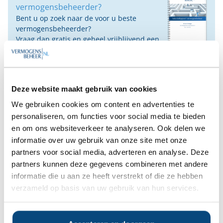
vermogensbeheerder?
Bent u op zoek naar de voor u beste
vermogensbeheerder?
Vraag dan gratis en geheel vrijblijvend een
SelectieRapport aan. Per e-mail ontvangt u
een selectie van goede vermogensbeheerders die het
beste passen bij uw persoonlijke situatie, wensen en
voorkeuren.
Deze website maakt gebruik van cookies
We gebruiken cookies om content en advertenties te
Gratis Selectierapport
personaliseren, om functies voor social media te bieden
en om ons websiteverkeer te analyseren. Ook delen we
Anderen bekeken ook:
informatie over uw gebruik van onze site met onze
partners voor social media, adverteren en analyse. Deze
partners kunnen deze gegevens combineren met andere
Vanaf
Vanaf
Vanaf
Vanaf
informatie die u aan ze heeft verstrekt of die ze hebben
€100.000
€100.000
€100.000
€100.000
verzameld op basis van uw gebruik van hun services.