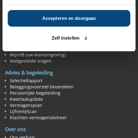
Beoordelen & vergelijken
Rendement vermogensbeheerders
Accepteren en doorgaan
Tips rendement vergelijken
De beste vermogensbeheerder
Expertbeoordeling
Zelf instellen
Klantbeoordeling
Beoordeel zelf uw beheerder
MijnVB (uw klantomgeving)
Veelgestelde vragen
Advies & begeleiding
SelectieRapport
Beleggingsvoorstel beoordelen
Persoonlijke begeleiding
Kwartaalupdate
Vermogensplan
LijfrenteScan
Klachten vermogensbeheer
Over ons
Ons verhaal