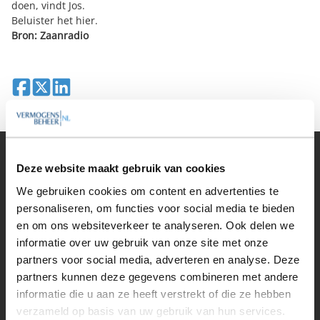
doen, vindt Jos.
Beluister het
hier
.
Bron: Zaanradio
Deel op Facebook
Deel op X
Deel op LinkedIn
Vermogensbeheer
Deze website maakt gebruik van cookies
Alle vermogensbeheerders in Nederland
We gebruiken cookies om content en advertenties te
Private banks
personaliseren, om functies voor social media te bieden
Vermogensbeheerders per regio
en om ons websiteverkeer te analyseren. Ook delen we
Zelfstandige vermogensbeheerders
informatie over uw gebruik van onze site met onze
Online vermogensbeheerders
Algemene banken
partners voor social media, adverteren en analyse. Deze
Niet meer actieve beheerders
partners kunnen deze gegevens combineren met andere
Toezicht
informatie die u aan ze heeft verstrekt of die ze hebben
Belangenverenigingen
verzameld op basis van uw gebruik van hun services.
Vermogensbeheer nieuws