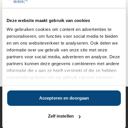
In een reactie stelt de AFM dat op het moment dat de
vergunning wordt verleend het zo kan zijn dat er nog geen
Kifid-registratie is. ‘De AFM controleert dit periodiek. Als er
geen aansluiting is, is sprake van een administratieve
Deze website maakt gebruik van cookies
onvolkomenheid die moet worden gerepareerd. Het is niet zo
We gebruiken cookies om content en advertenties te
dat de vergunning dan wordt ingetrokken.’
Veel van de onderzochte partijen blijken echter al jaren te
personaliseren, om functies voor social media te bieden
functioneren zonder aansluiting bij het klachtenloket.
en om ons websiteverkeer te analyseren. Ook delen we
Bron en artikel:
Het Financieele Dagblad
informatie over uw gebruik van onze site met onze
partners voor social media, adverteren en analyse. Deze
partners kunnen deze gegevens combineren met andere
Deel op Facebook
Deel op X
Deel op LinkedIn
informatie die u aan ze heeft verstrekt of die ze hebben
verzameld op basis van uw gebruik van hun services.
Accepteren en doorgaan
Vermogensbeheer
Alle vermogensbeheerders in Nederland
Private banks
Zelf instellen
Vermogensbeheerders per regio
Zelfstandige vermogensbeheerders