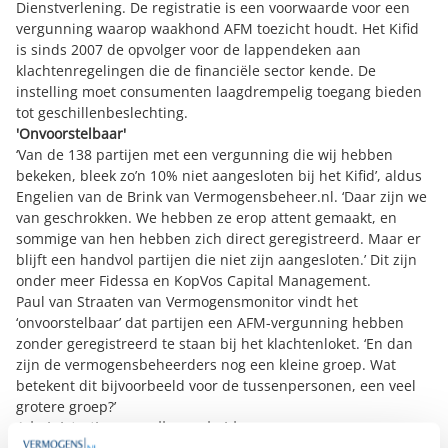
Dienstverlening. De registratie is een voorwaarde voor een
vergunning waarop waakhond AFM toezicht houdt. Het Kifid
is sinds 2007 de opvolger voor de lappendeken aan
klachtenregelingen die de financiële sector kende. De
instelling moet consumenten laagdrempelig toegang bieden
tot geschillenbeslechting.
'Onvoorstelbaar'
‘Van de 138 partijen met een vergunning die wij hebben
bekeken, bleek zo’n 10% niet aangesloten bij het Kifid’, aldus
Engelien van de Brink van Vermogensbeheer.nl. ‘Daar zijn we
van geschrokken. We hebben ze erop attent gemaakt, en
sommige van hen hebben zich direct geregistreerd. Maar er
blijft een handvol partijen die niet zijn aangesloten.’ Dit zijn
onder meer Fidessa en KopVos Capital Management.
Paul van Straaten van Vermogensmonitor vindt het
‘onvoorstelbaar’ dat partijen een AFM-vergunning hebben
zonder geregistreerd te staan bij het klachtenloket. ‘En dan
zijn de vermogensbeheerders nog een kleine groep. Wat
betekent dit bijvoorbeeld voor de tussenpersonen, een veel
grotere groep?’
Administratieve onvolkomenheid