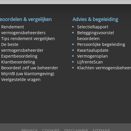
eoordelen & vergelijken
Advies & begeleiding
Rendement
SelectieRapport
vermogensbeheerders
Beleggingsvoorstel
Tips rendement vergelijken
beoordelen
De beste
Persoonlijke begeleiding
vermogensbeheerder
Kwartaalupdate
Expertbeoordeling
Vermogensplan
Klantbeoordeling
LijfrenteScan
Beoordeel zelf uw beheerder
Klachten vermogensbehee
MijnVB (uw klantomgeving)
Veelgestelde vragen
PRIVACY
COOKIES
DISCLAIMER
SITEMAP