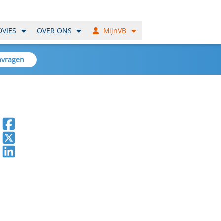
DVIES
OVER ONS
MijnVB
nvragen
Deel op Facebook
Deel op X
Deel op LinkedIn