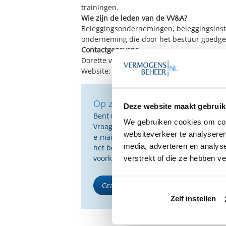
trainingen.
Wie zijn de leden van de VV&A?
Beleggingsondernemingen, beleggingsinstel
onderneming die door het bestuur goedge
Contactgegevens
Dorette van Ravesteyn (Verenigingszaken).
Website:
www.vvena.nl
.
Op zoek naar de beste vermog
Deze website maakt gebruik
Bent u op zoek naar de voor u beste 
We gebruiken cookies om cont
Vraag dan gratis en geheel vrijblijvend
websiteverkeer te analyseren
e-mail ontvangt u een selectie van g
media, adverteren en analys
het beste passen bij uw persoonlijke s
voorkeuren.
verstrekt of die ze hebben v
Gratis Selectierapport
Zelf instellen