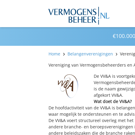
€100.000
Home
Belangenverenigingen
Vereni
Vereniging van Vermogensbeheerders en A
De VV&A is voortgek
Vermogensbeheerder
is de naam gewijzig
afgekort VV&A.
Wat doet de VV&A?
De hoofdactiviteit van de VV&A is belangen
waar mogelijk te ondersteunen en te advis
De VV&A voert structureel overleg met het 
andere branche- en beroepsverenigingen i
andere beleidszaken die de branche raken.