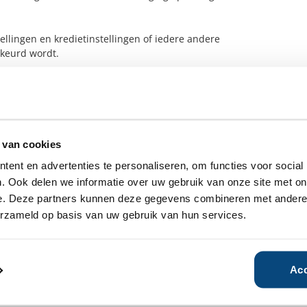
lingen en kredietinstellingen of iedere andere
keurd wordt.
 Email:
secretariaat@vvena.nl
. Tel.: 06 – 28 11 54 99.
ensbeheerder?
 van cookies
vermogensbeheerder?
ent en advertenties te personaliseren, om functies voor social
 een SelectieRapport aan. Per
. Ook delen we informatie over uw gebruik van onze site met on
oede vermogensbeheerders die
e. Deze partners kunnen deze gegevens combineren met andere i
ituatie, wensen en
erzameld op basis van uw gebruik van hun services.
Acc