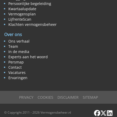
Persoonlijke begeleiding
Kwartaalupdate
Vermogensplan
LijfrenteScan
Klachten vermogensbeheer
Over ons
Ons verhaal
Team
In de media
Experts aan het woord
Persmap
Contact
Vacatures
Ervaringen
PRIVACY
COOKIES
DISCLAIMER
SITEMAP
Facebook
X / Twi
Link
© Copyright 2011 - 2026 Vermogensbeheer.nl