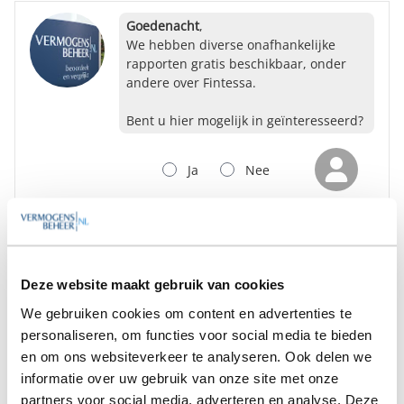
Goedenacht
,
We hebben diverse onafhankelijke
rapporten gratis beschikbaar, onder
andere over Fintessa.
Bent u hier mogelijk in geïnteresseerd?
Ja
Nee
Op zoek naar de beste
vermogensbeheerder?
Bent u op zoek naar de voor u beste
Deze website maakt gebruik van cookies
vermogensbeheerder?
We gebruiken cookies om content en advertenties te
Vraag dan gratis en geheel vrijblijvend een
personaliseren, om functies voor social media te bieden
SelectieRapport aan. Per e-mail ontvangt u
en om ons websiteverkeer te analyseren. Ook delen we
een selectie van goede vermogensbeheerders die het
beste passen bij uw persoonlijke situatie, wensen en
informatie over uw gebruik van onze site met onze
voorkeuren.
partners voor social media, adverteren en analyse. Deze