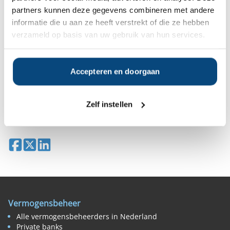
partners kunnen deze gegevens combineren met andere
informatie die u aan ze heeft verstrekt of die ze hebben
Gratis Selectierapport
verzameld op basis van uw gebruik van hun services.
Anderen bekeken ook:
Accepteren en doorgaan
Vanaf
Vanaf
Vanaf
Vanaf
€100.000
€100.000
€100.000
€100.000
Zelf instellen
Deel op Facebook
Deel op X
Deel op LinkedIn
Vermogensbeheer
Alle vermogensbeheerders in Nederland
Private banks