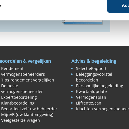
Acc
eoordelen & vergelijken
Advies & begeleiding
Rendement
SelectieRapport
vermogensbeheerders
Beleggingsvoorstel
Tips rendement vergelijken
beoordelen
De beste
Persoonlijke begeleiding
vermogensbeheerder
Kwartaalupdate
Expertbeoordeling
Vermogensplan
Klantbeoordeling
LijfrenteScan
Beoordeel zelf uw beheerder
Klachten vermogensbehee
MijnVB (uw klantomgeving)
Veelgestelde vragen