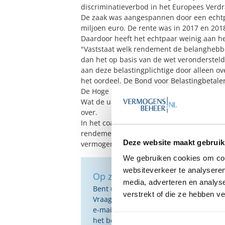
discriminatieverbod in het Europees Verd
De zaak was aangespannen door een echt
miljoen euro. De rente was in 2017 en 2018
Daardoor heeft het echtpaar weinig aan 
"Vaststaat welk rendement de belanghebben
dan het op basis van de wet veronderstel
aan deze belastingplichtige door alleen ov
het oordeel. De Bond voor Belastingbetal
De Hoge Raad heeft nu uitspraak gedaan ov
Wat de uitspraak betekent voor de jaren 
over.
In het coalitieakkoord staan ook plannen 
rendementen in te voeren. Om de tijd daar
Deze website maakt gebruik
vermogen verder verhoogd naar circa 80.0
We gebruiken cookies om cont
websiteverkeer te analyseren
Op zoek naar de beste vermog
media, adverteren en analys
Bent u op zoek naar de voor u beste 
verstrekt of die ze hebben v
Vraag dan gratis en geheel vrijblijvend
e-mail ontvangt u een selectie van g
het beste passen bij uw persoonlijke s