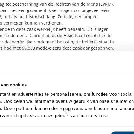
rag tot bescherming van de Rechten van de Mens (EVRM).
paar met een gezamenlijk vermogen van ongeveer één
, net als nu, historisch laag. Ze belegden amper.
het vermogen kunnen verdienen.
de in deze zaak werkelijk heeft behaald. Dit is lager
de rendement. Daarom biedt de Hoge Raad rechtsherstel
er dat werkelijke rendement belasting te heffen", staat in
ers had met 60.000 mede-eisers deze zaak aangespannen.
er dit ene specifieke geval.
na 2018, is nog onbekend. Daar lopen nog procedures
om vanaf 2025 het nieuwe stelsel van daadwerkelijke
tussen te overbruggen, wordt het heffingsvrije
 van cookies
00 euro.
ent en advertenties te personaliseren, om functies voor social
. Ook delen we informatie over uw gebruik van onze site met on
ensbeheerder?
e. Deze partners kunnen deze gegevens combineren met andere i
vermogensbeheerder?
erzameld op basis van uw gebruik van hun services.
 een SelectieRapport aan. Per
oede vermogensbeheerders die
ituatie, wensen en