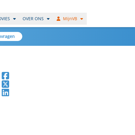
DVIES
OVER ONS
MijnVB
nvragen
Deel op Facebook
Deel op X
Deel op LinkedIn