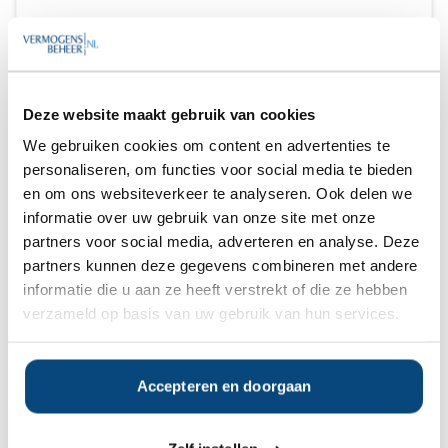
1 mei 2021
Deze website maakt gebruik van cookies
Anoniem
10
We gebruiken cookies om content en advertenties te
transparant en objectief
personaliseren, om functies voor social media te bieden
en om ons websiteverkeer te analyseren. Ook delen we
informatie over uw gebruik van onze site met onze
partners voor social media, adverteren en analyse. Deze
partners kunnen deze gegevens combineren met andere
1 mei 2021
informatie die u aan ze heeft verstrekt of die ze hebben
verzameld op basis van uw gebruik van hun services.
Dhr Tielen
9
Accepteren en doorgaan
Geen review tekst