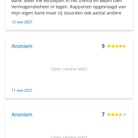
Bank. Bleef me verdiepen in het thema en kwam toen
Vermogensbeheer.nl tegen. Rapporten opgevraagd van
mijn eigen bank maar zij stuurden ook aantal andere
rapporten door. Verschillen waren erg groot.
12 mei 2021
Gesprekken gehad en toen besloten voor pur sang
vermogensbeheerder. Erg blij met het advies dat ik
kreeg.
Anoniem
9
Geen review tekst
11 mei 2021
Anoniem
7
Geen review tekst