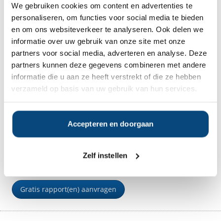
We gebruiken cookies om content en advertenties te
Nederland
personaliseren, om functies voor social media te bieden
+31
Email
*
en om ons websiteverkeer te analyseren. Ook delen we
informatie over uw gebruik van onze site met onze
partners voor social media, adverteren en analyse. Deze
Wanneer bent u het beste telefonisch bereikbaar?
partners kunnen deze gegevens combineren met andere
informatie die u aan ze heeft verstrekt of die ze hebben
verzameld op basis van uw gebruik van hun services.
Accepteren en doorgaan
Ja, ik ontvang graag het gratis
Klanttevredenheidsrapport en geef
Zelf instellen
Vermogensbeheer.nl toestemming mij te mailen en te
bellen indien er nog vragen zijn over deze aanvraag.
Gratis rapport(en) aanvragen