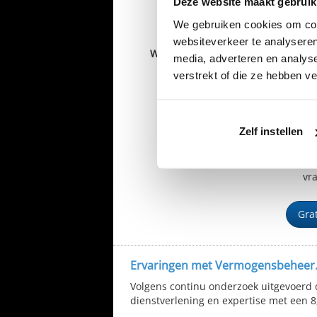
Deze website maakt gebruik
+31
We gebruiken cookies om cont
Email
*
websiteverkeer te analyseren
Wanneer bent u het beste
media, adverteren en analys
telefonisch bereikbaar?
verstrekt of die ze hebben v
Zelf instellen
Ja,
Kl
to
vr
Gra
Ervaringen met Vermogensbeheer.
Volgens continu onderzoek uitgevoerd 
dienstverlening en expertise met een 8