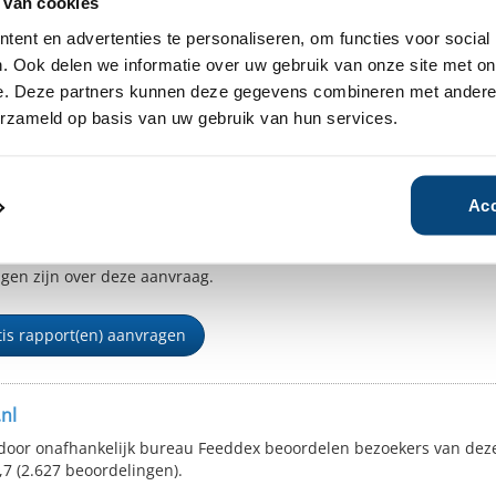
 van cookies
De 
ent en advertenties te personaliseren, om functies voor social
. Ook delen we informatie over uw gebruik van onze site met on
Kl
16
e. Deze partners kunnen deze gegevens combineren met andere i
erzameld op basis van uw gebruik van hun services.
Inc
U o
Uw
Acc
be
 ik ontvang graag het gratis Bedrijfsrapport en
me
anttevredenheidsrapport en geef Vermogensbeheer.nl
estemming mij te mailen en te bellen indien er nog
agen zijn over deze aanvraag.
tis rapport(en) aanvragen
nl
door onafhankelijk bureau Feeddex beoordelen bezoekers van deze
,7 (2.627 beoordelingen).