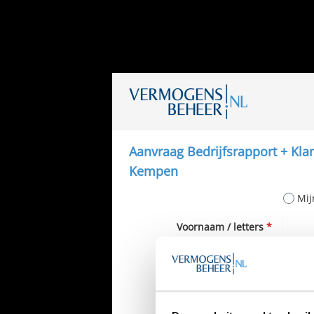
Aanvraag Bedrijfsrapport + Kl
Kempen
Mij
Voornaam / letters
*
Tussenvoegsel
Achternaam
*
Telefoon
*
Ned