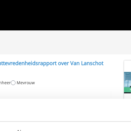
anttevredenheidsrapport over Van Lanschot
nheer
Mevrouw
erland