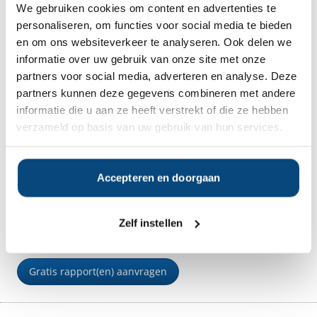
We gebruiken cookies om content en advertenties te
Nederland
personaliseren, om functies voor social media te bieden
+31
Email
*
en om ons websiteverkeer te analyseren. Ook delen we
informatie over uw gebruik van onze site met onze
partners voor social media, adverteren en analyse. Deze
Wanneer bent u het beste telefonisch bereikbaar?
partners kunnen deze gegevens combineren met andere
informatie die u aan ze heeft verstrekt of die ze hebben
verzameld op basis van uw gebruik van hun services.
Accepteren en doorgaan
Ja, ik ontvang graag het gratis Bedrijfsrapport en
Klanttevredenheidsrapport en geef
Zelf instellen
Vermogensbeheer.nl toestemming mij te mailen en te
bellen indien er nog vragen zijn over deze aanvraag.
Gratis rapport(en) aanvragen